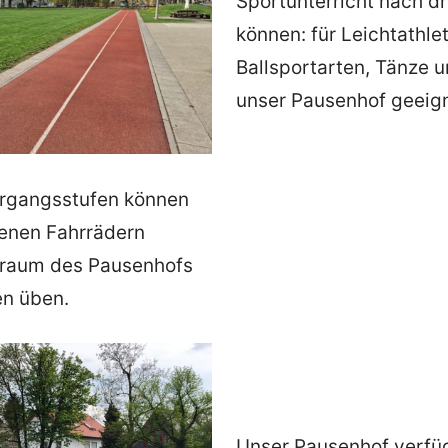
Sportunterricht nach d
können: für Leichtathlet
Ballsportarten, Tänze u
unser Pausenhof geeign
hrgangsstufen können
genen Fahrrädern
nraum des Pausenhofs
en üben.
Unser Pausenhof verfüg