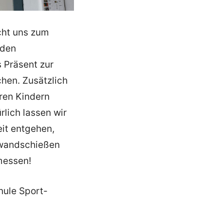
ht uns zum
 den
s Präsent zur
chen. Zusätzlich
eren Kindern
lich lassen wir
eit entgehen,
rwandschießen
messen!
hule Sport-