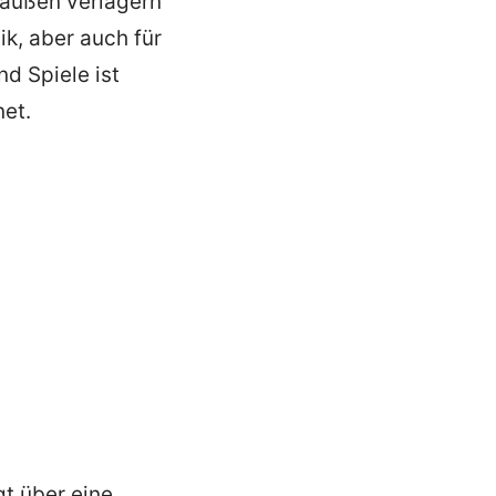
raußen verlagern
ik, aber auch für
nd Spiele ist
et.
t über eine