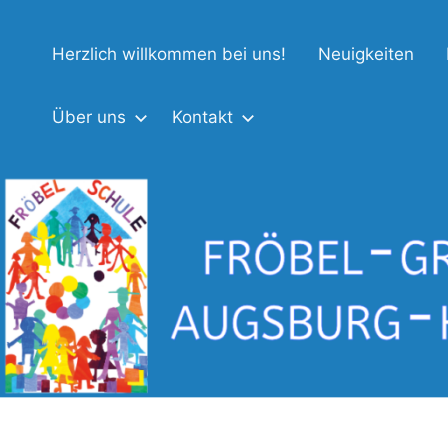
Zum
Fröbel-
Inhalt
Herzlich willkommen bei uns!
Neuigkeiten
springen
Grundschule
Augsburg-
Über uns
Kontakt
Haunstetten