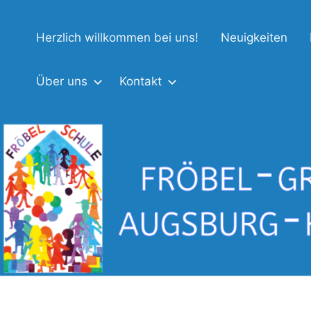
Zum
Fröbel-
Inhalt
Herzlich willkommen bei uns!
Neuigkeiten
springen
Grundschule
Augsburg-
Über uns
Kontakt
Haunstetten