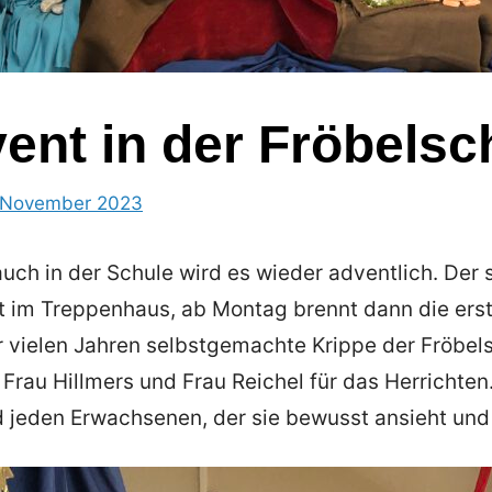
ent in der Fröbelsc
 November 2023
von
in
Ricarda
Uncategorized
Vüllers-
auch in der Schule wird es wieder adventlich. Der
Munz
 im Treppenhaus, ab Montag brennt dann die erst
r vielen Jahren selbstgemachte Krippe der Fröbel
Frau Hillmers und Frau Reichel für das Herrichten
d jeden Erwachsenen, der sie bewusst ansieht und 