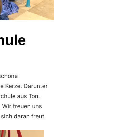
hule
 schöne
e Kerze. Darunter
schule aus Ton.
. Wir freuen uns
sich daran freut.