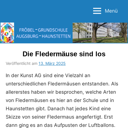
Zum
Menü
Inhalt
Fröbel-
springen
Grundschule
Augsburg-
Haunstetten
Die Fledermäuse sind los
Veröffentlicht am
13. März 2025
von
in
Bettina
Uncategorized
In der Kunst AG sind eine Vielzahl an
Schumacher
unterschiedlichen Fledermäusen entstanden. Als
allererstes haben wir besprochen, welche Arten
von Fledermäusen es hier an der Schule und in
Haunstetten gibt. Danach hat jedes Kind eine
Skizze von seiner Fledermaus angefertigt. Erst
dann ging es an das Aufpusten der Luftballons.