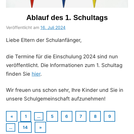
Ablauf des 1. Schultags
Veröffentlicht am
16. Juli 2024
von
in
Bettina
Uncategorized
Liebe Eltern der Schulanfänger,
Schumacher
die Termine für die Einschulung 2024 sind nun
veröffentlicht. Die Informationen zum 1. Schultag
finden Sie
hier
.
Wir freuen uns schon sehr, Ihre Kinder und Sie in
unsere Schulgemeinschaft aufzunehmen!
Seitennummerierung
Vorherige
«
1
…
5
6
7
8
9
Beiträge
der
Nächste
…
14
»